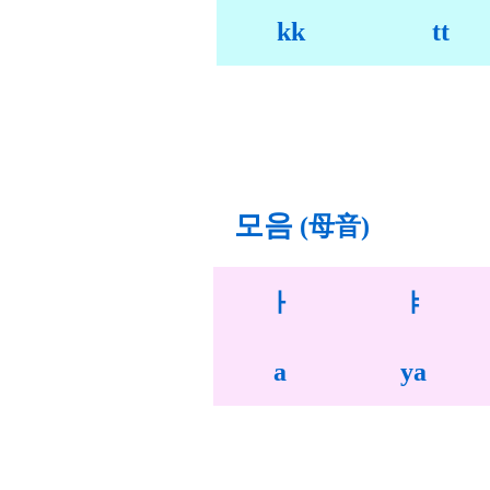
kk
tt
모음
(母音)
ㅏ
ㅑ
a
ya