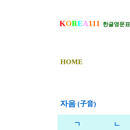
K
O
R
E
A
111
한글영문표
HOME
자음
(子音)
ㄱ
ㄴ